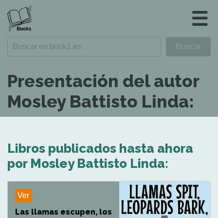
☰
Presentación del autor
Mosley Battisto Linda:
Libros publicados hasta ahora
por Mosley Battisto Linda:
Ver
Las llamas escupen, los