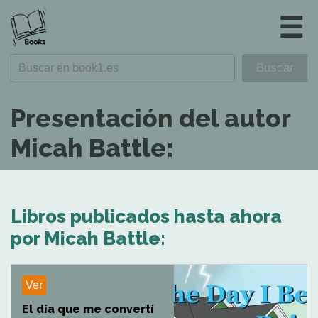
☰
Presentación del autor
Micah Battle:
Libros publicados hasta ahora
por Micah Battle:
Ver
El día que me convertí