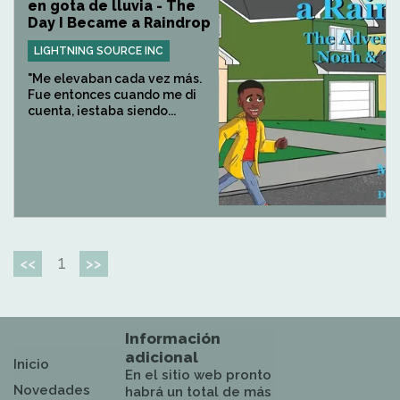
en gota de lluvia - The
Day I Became a Raindrop
LIGHTNING SOURCE INC
"Me elevaban cada vez más.
Fue entonces cuando me di
cuenta, ¡estaba siendo...
1
<<
>>
Información
adicional
Inicio
En el sitio web pronto
Novedades
habrá un total de más