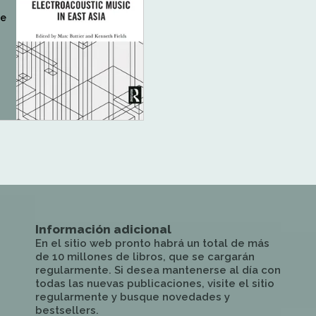
de
Información adicional
En el sitio web pronto habrá un total de más
de 10 millones de libros, que se cargarán
regularmente. Si desea mantenerse al día con
todas las nuevas publicaciones, visite el sitio
regularmente y busque novedades y
bestsellers.