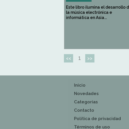
Este libro ilumina el desarrollo 
la música electrónica e
informática en Asia...
1
<<
>>
Inicio
Novedades
Categorías
Contacto
Política de privacidad
Términos de uso