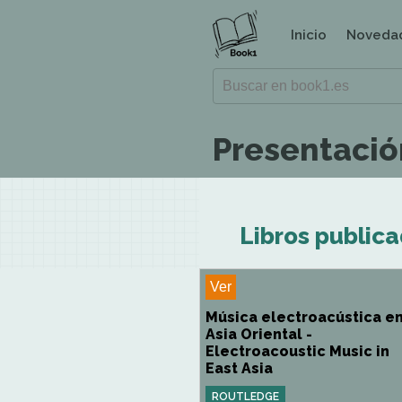
Inicio
Noveda
Presentación
Libros publica
Ver
Música electroacústica e
Asia Oriental -
Electroacoustic Music in
East Asia
ROUTLEDGE