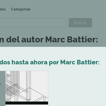
des
Categorías
 del autor Marc Battier:
dos hasta ahora por Marc Battier:
n