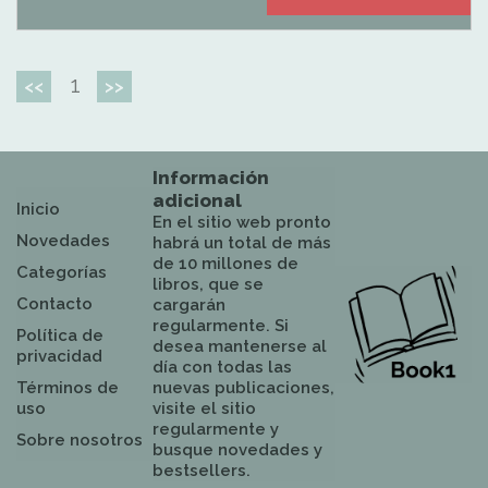
1
<<
>>
Información
adicional
Inicio
En el sitio web pronto
Novedades
habrá un total de más
de 10 millones de
Categorías
libros, que se
Contacto
cargarán
regularmente. Si
Política de
desea mantenerse al
privacidad
día con todas las
Términos de
nuevas publicaciones,
uso
visite el sitio
regularmente y
Sobre nosotros
busque novedades y
bestsellers.