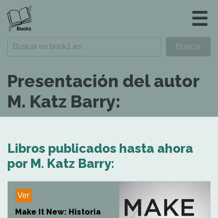
☰
Presentación del autor
M. Katz Barry:
Libros publicados hasta ahora
por M. Katz Barry:
Ver
Make It New: Historia