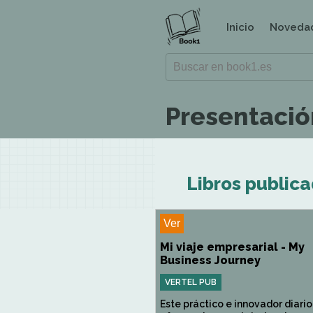
Inicio
Noveda
Presentación
Libros publica
Ver
Mi viaje empresarial - My
Business Journey
VERTEL PUB
Este práctico e innovador diario