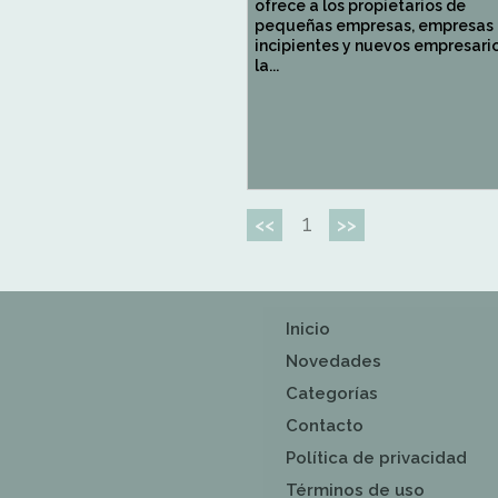
ofrece a los propietarios de
pequeñas empresas, empresas
incipientes y nuevos empresari
la...
1
<<
>>
Inicio
Novedades
Categorías
Contacto
Política de privacidad
Términos de uso