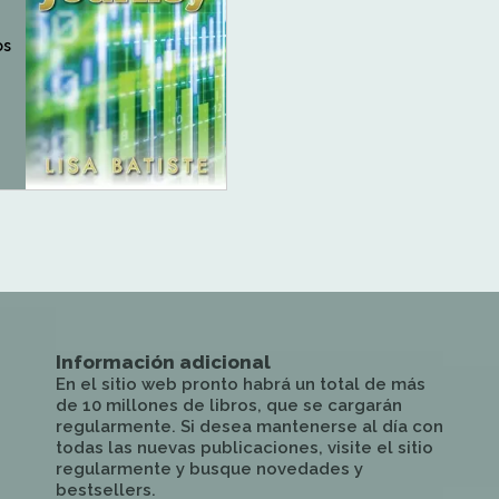
os
Información adicional
En el sitio web pronto habrá un total de más
de 10 millones de libros, que se cargarán
regularmente. Si desea mantenerse al día con
todas las nuevas publicaciones, visite el sitio
regularmente y busque novedades y
bestsellers.