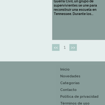
Guerra Civil, un grupo de
supervivientes se une para
reconstruir una escuela en
Tennessee. Durante los...
1
<<
>>
Inicio
Novedades
Categorías
Contacto
Política de privacidad
Términos de uso