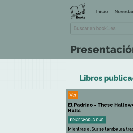
Inicio
Noveda
Presentación
Libros publica
Ver
El Padrino - These Hallo
Halls
PRICE WORLD PUB
Mientras el Sur se tambalea tras