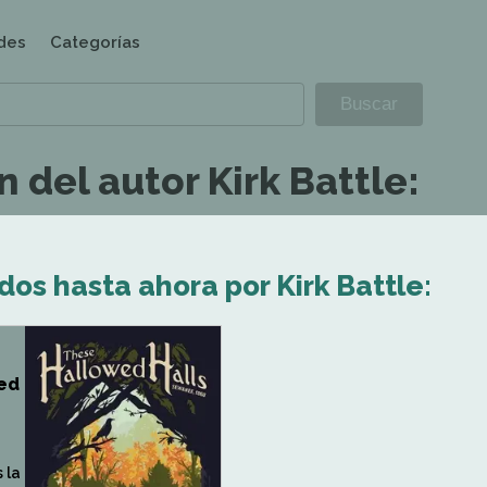
des
Categorías
 del autor Kirk Battle:
dos hasta ahora por Kirk Battle:
wed
 la