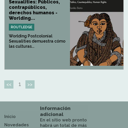
Sexualities: Públicos,
contrapúblicos,
derechos humanos -
Worlding...
ROUTLEDGE
Worlding Postcolonial
Sexualities demuestra cómo
las culturas...
1
<<
>>
Información
adicional
Inicio
En el sitio web pronto
Novedades
habrá un total de más