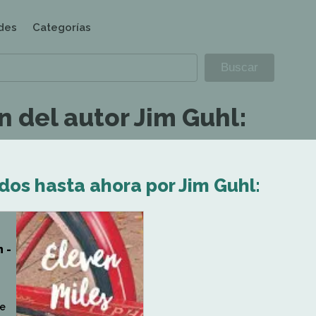
des
Categorías
 del autor Jim Guhl:
dos hasta ahora por Jim Guhl:
 -
se