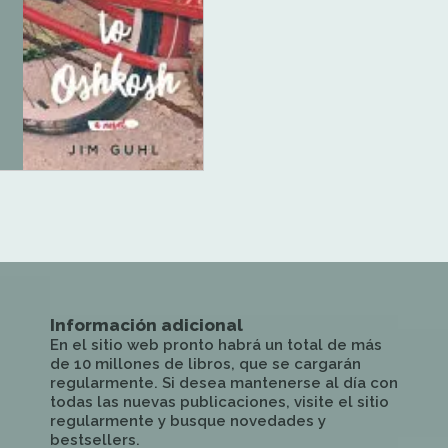
Información adicional
En el sitio web pronto habrá un total de más
de 10 millones de libros, que se cargarán
regularmente. Si desea mantenerse al día con
todas las nuevas publicaciones, visite el sitio
regularmente y busque novedades y
bestsellers.