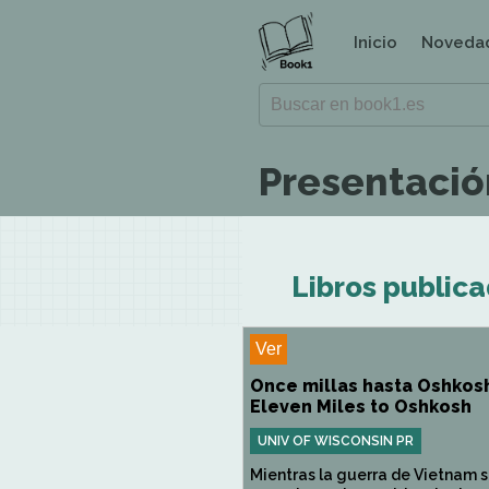
Inicio
Noveda
Presentación
Libros publica
Ver
Once millas hasta Oshkosh
Eleven Miles to Oshkosh
UNIV OF WISCONSIN PR
Mientras la guerra de Vietnam 