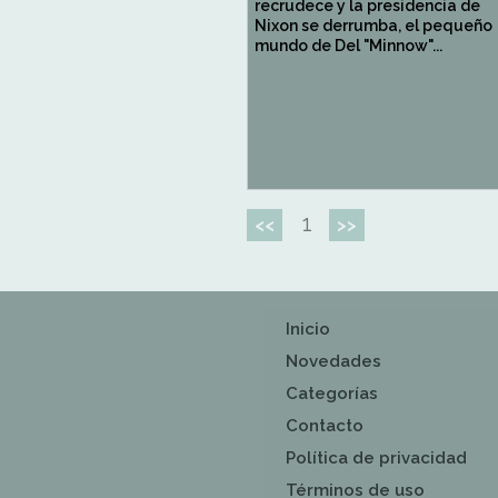
recrudece y la presidencia de
Nixon se derrumba, el pequeño
mundo de Del "Minnow"...
1
<<
>>
Inicio
Novedades
Categorías
Contacto
Política de privacidad
Términos de uso