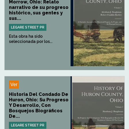
Morrow, Ohio: Relato
narrativo de su progreso
histórico, sus gentes y
sus...
LEGARE STREET PR
Esta obra ha sido
seleccionada por los...
Ver
Historia Del Condado De
Huron, Ohio: Su Progreso
Y Desarrollo, Con
Bosquejos Biográficos
De...
LEGARE STREET PR