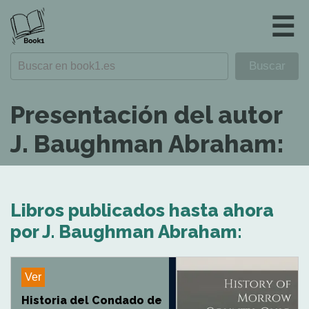
☰
Presentación del autor
J. Baughman Abraham:
Libros publicados hasta ahora
por J. Baughman Abraham:
Ver
Historia del Condado de