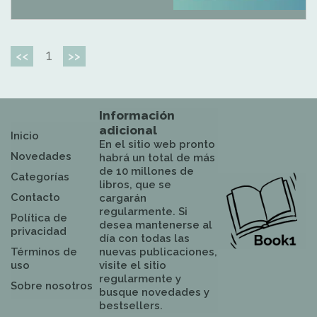
1
<<
>>
Información
adicional
Inicio
En el sitio web pronto
Novedades
habrá un total de más
de 10 millones de
Categorías
libros, que se
Contacto
cargarán
regularmente. Si
Política de
desea mantenerse al
privacidad
día con todas las
Términos de
nuevas publicaciones,
uso
visite el sitio
regularmente y
Sobre nosotros
busque novedades y
bestsellers.