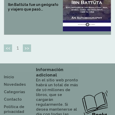
Ibn Battúta fue un geógrafo
y viajero que pasó...
1
<<
>>
Información
adicional
Inicio
En el sitio web pronto
Novedades
habrá un total de más
de 10 millones de
Categorías
libros, que se
Contacto
cargarán
regularmente. Si
Política de
desea mantenerse al
privacidad
día con todas las