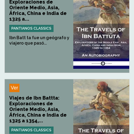
Exploraciones de
Oriente Medio, Asia,
África, China e India de
1325 a...
PANTIANOS CLASSICS
Ibn Batt ta fue un geógrafo y
viajero que pasó...
Ver
Viajes de Ibn Battta:
Exploraciones de
Oriente Medio, Asia,
África, China e India de
1325 a 1354,...
PANTIANOS CLASSICS