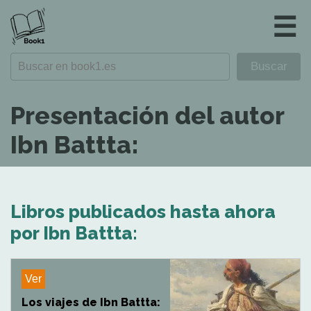
☰
Presentación del autor
Ibn Battta:
Libros publicados hasta ahora
por Ibn Battta:
Ver
Los viajes de Ibn Battta: