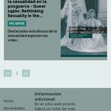
la sexualidad en la
posguerra - Queer
1950s: Rethinking
Sexuality in the...
PALGRAVE
Destacados estudiosos de la
sexualidad exploran las
vidas...
1
<<
>>
Información
adicional
Inicio
En el sitio web pronto
Novedades
habrá un total de más