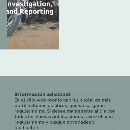
8
Información adicional
En el sitio web pronto habrá un total de más
de 10 millones de libros, que se cargarán
regularmente. Si desea mantenerse al día con
todas las nuevas publicaciones, visite el sitio
regularmente y busque novedades y
bestsellers.