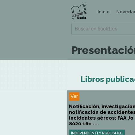
Inicio
Noveda
Presentación
Libros publica
Ver
Notificación, investigación
notificación de accidente
incidentes aéreos: FAA Jo
8020.16c -...
INDEPENDENTLY PUBLISHED