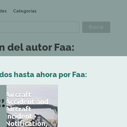
des
Categorías
 del autor Faa:
dos hasta ahora por Faa:
 y
s e