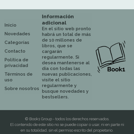
Información
adicional
Inicio
En el sitio web pronto
Novedades
habrá un total de más
de 10 millones de
Categorías
libros, que se
Contacto
cargarán
regularmente. Si
Política de
desea mantenerse al
privacidad
día con todas las
Términos de
nuevas publicaciones,
uso
visite el sitio
regularmente y
Sobre nosotros
busque novedades y
bestsellers.
© Book1 Group - todos los derechos reservados.
El contenido de este sitio no se puede copiar o usar, ni en parte ni
en su totalidad, sin el permiso escrito del propietario.