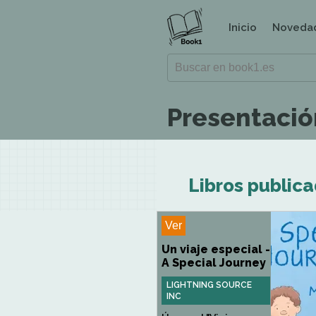
Inicio
Noveda
Presentación
Libros publica
Ver
Un viaje especial -
A Special Journey
LIGHTNING SOURCE
INC