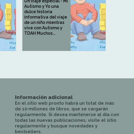
Un viaje especial - Mi
Autismo y Yo una
dulce historia
informativa del viaje
de un niño mientras
vive con Autismo y
TDAH Muchos...
Información adicional
En el sitio web pronto habrá un total de más
de 10 millones de libros, que se cargarán
regularmente. Si desea mantenerse al día con
todas las nuevas publicaciones, visite el sitio
regularmente y busque novedades y
bestsellers.