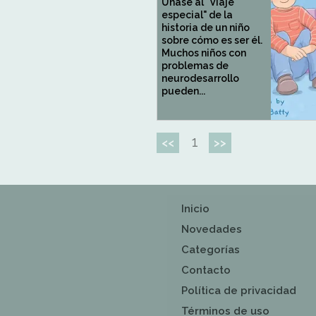
Únase al "Viaje
especial" de la
historia de un niño
sobre cómo es ser él.
Muchos niños con
problemas de
neurodesarrollo
pueden...
1
<<
>>
Inicio
Novedades
Categorías
Contacto
Política de privacidad
Términos de uso