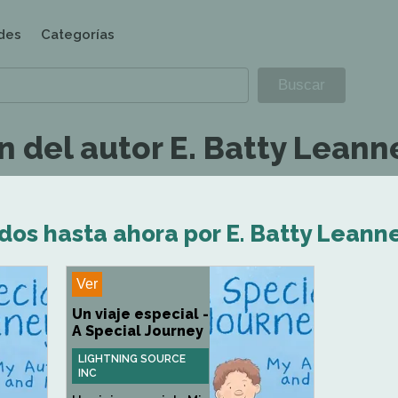
des
Categorías
 del autor E. Batty Leann
dos hasta ahora por E. Batty Leann
Ver
Un viaje especial -
A Special Journey
LIGHTNING SOURCE
INC