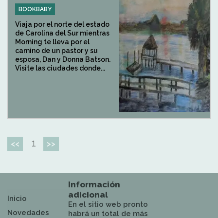
BOOKBABY
Viaja por el norte del estado
de Carolina del Sur mientras
Morning te lleva por el
camino de un pastor y su
esposa, Dan y Donna Batson.
Visite las ciudades donde...
1
<<
>>
Información
adicional
Inicio
En el sitio web pronto
Novedades
habrá un total de más