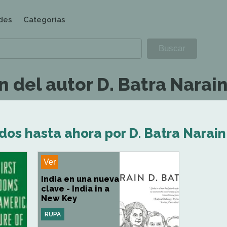
des
Categorías
 del autor D. Batra Narain
dos hasta ahora por D. Batra Narain
Ver
India en una nueva
clave - India in a
New Key
RUPA