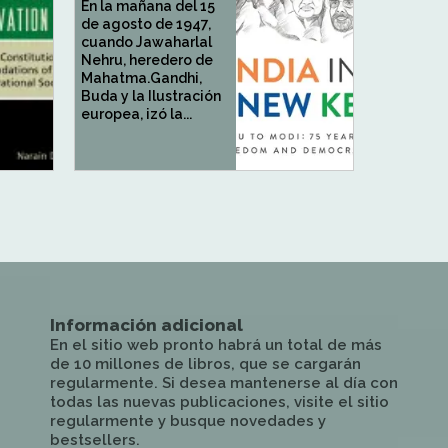
En la mañana del 15
de agosto de 1947,
cuando Jawaharlal
Nehru, heredero de
Mahatma.Gandhi,
Buda y la Ilustración
europea, izó la...
Información adicional
En el sitio web pronto habrá un total de más
de 10 millones de libros, que se cargarán
regularmente. Si desea mantenerse al día con
todas las nuevas publicaciones, visite el sitio
regularmente y busque novedades y
bestsellers.