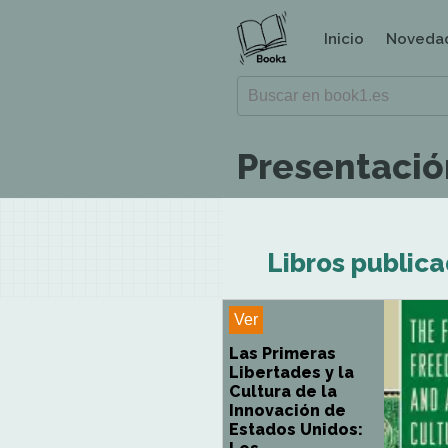
Inicio
Noveda
Presentación
Libros publica
Ver
Las Primeras
Libertades y la
Cultura de la
Innovación de
Estados Unidos: