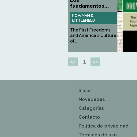
Los
fundamentos...
ROWMAN &
LITTLEFIELD
The First Freedoms
and America's Culture
of...
1
<<
>>
Inicio
Novedades
Categorías
Contacto
Política de privacidad
Términos de uso