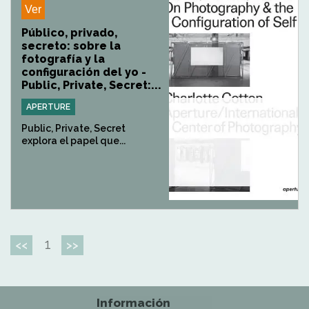
Ver
Público, privado,
secreto: sobre la
fotografía y la
configuración del yo -
Public, Private, Secret:...
APERTURE
Public, Private, Secret
explora el papel que...
1
<<
>>
Información