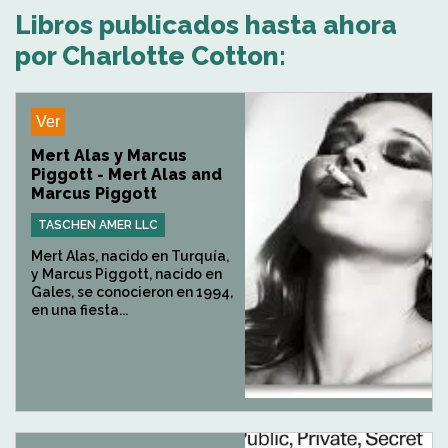
Libros publicados hasta ahora
por Charlotte Cotton:
Ver
Mert Alas y Marcus
Piggott - Mert Alas and
Marcus Piggott
TASCHEN AMER LLC
Mert Alas, nacido en Turquía,
y Marcus Piggott, nacido en
Gales, se conocieron en 1994,
en una fiesta...