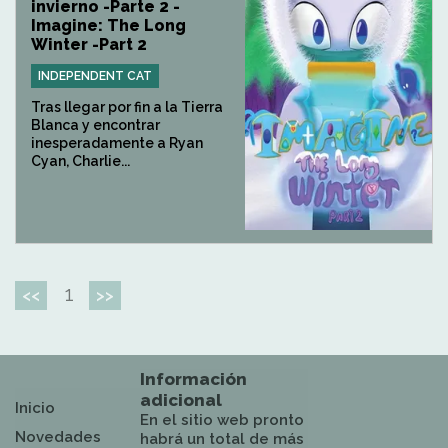
invierno -Parte 2 -
Imagine: The Long
Winter -Part 2
INDEPENDENT CAT
Tras llegar por fin a la Tierra
Blanca y encontrar
inesperadamente a Ryan
Cyan, Charlie...
1
<<
>>
Información
adicional
Inicio
En el sitio web pronto
Novedades
habrá un total de más