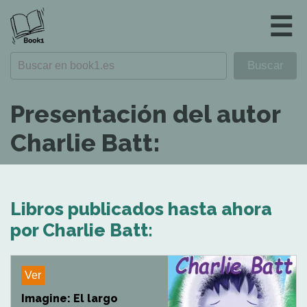
☰
Presentación del autor
Charlie Batt:
Libros publicados hasta ahora
por Charlie Batt:
Ver
Imagine: El largo