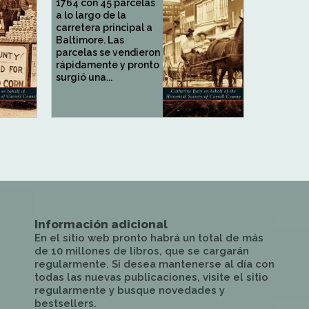
1764 con 45 parcelas
a lo largo de la
carretera principal a
Baltimore. Las
parcelas se vendieron
rápidamente y pronto
surgió una...
Información adicional
En el sitio web pronto habrá un total de más
de 10 millones de libros, que se cargarán
regularmente. Si desea mantenerse al día con
todas las nuevas publicaciones, visite el sitio
regularmente y busque novedades y
bestsellers.