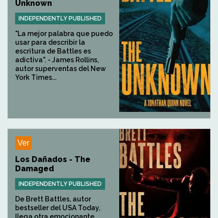
Unknown
INDEPENDENTLY PUBLISHED
"La mejor palabra que puedo
usar para describir la
escritura de Battles es
adictiva". - James Rollins,
autor superventas del New
York Times...
Ver
Los Dañados - The
Damaged
INDEPENDENTLY PUBLISHED
De Brett Battles, autor
bestseller del USA Today,
llega otra emocionante