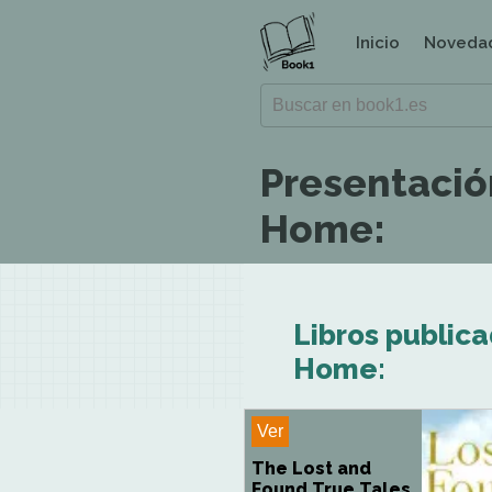
Inicio
Noveda
Presentació
Home:
Libros public
Home:
Ver
The Lost and
Found True Tales