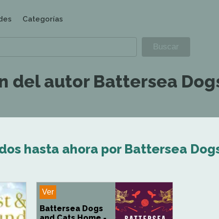
des
Categorías
n del autor Battersea Dog
ados hasta ahora por Battersea Dog
Ver
Battersea Dogs
and Cats Home -