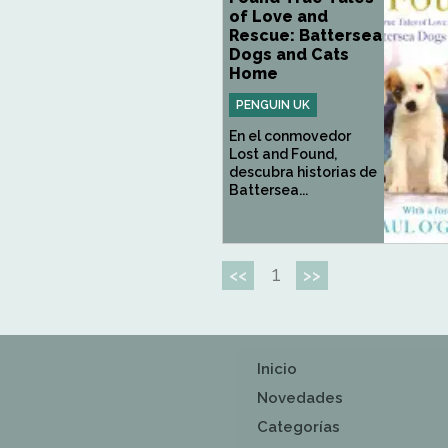
of Love and
Rescue: Battersea
Dogs and Cats
Home
PENGUIN UK
En el conmovedor
Lost and Found,
descubra historias de
Battersea...
1
<<
>>
Inicio
Novedades
Categorías