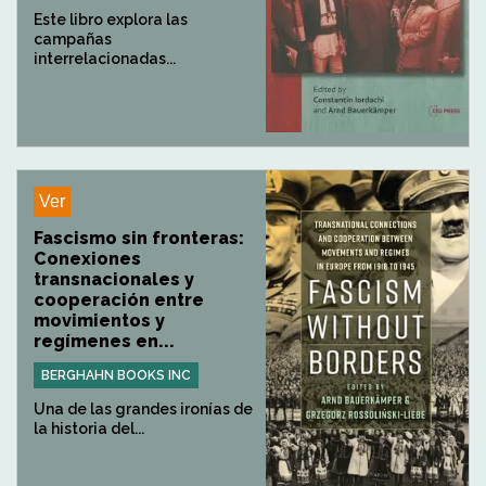
Este libro explora las
campañas
interrelacionadas...
Ver
Fascismo sin fronteras:
Conexiones
transnacionales y
cooperación entre
movimientos y
regímenes en...
BERGHAHN BOOKS INC
Una de las grandes ironías de
la historia del...