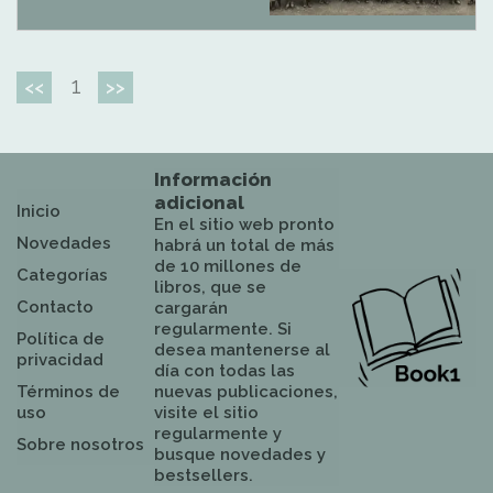
1
<<
>>
Información
adicional
Inicio
En el sitio web pronto
Novedades
habrá un total de más
de 10 millones de
Categorías
libros, que se
Contacto
cargarán
regularmente. Si
Política de
desea mantenerse al
privacidad
día con todas las
Términos de
nuevas publicaciones,
uso
visite el sitio
regularmente y
Sobre nosotros
busque novedades y
bestsellers.