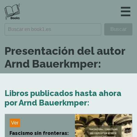
☰
Presentación del autor
Arnd Bauerkmper:
Libros publicados hasta ahora
por Arnd Bauerkmper:
Ver
Fascismo sin fronteras: