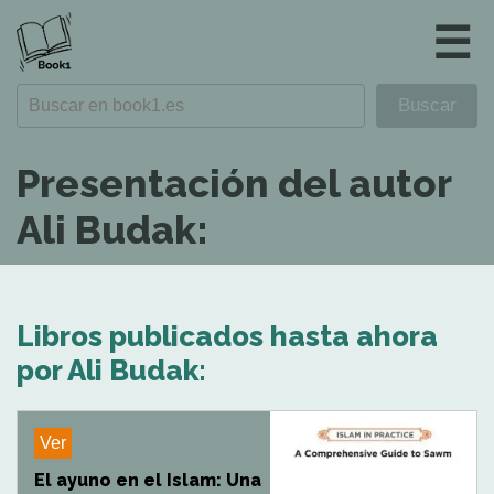
☰
Presentación del autor
Ali Budak:
Libros publicados hasta ahora
por Ali Budak:
Ver
El ayuno en el Islam: Una