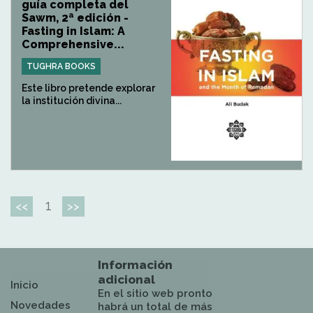
guía completa del
Sawm, 2ª edición -
Fasting in Islam: A
Comprehensive...
TUGHRA BOOKS
Este libro pretende explorar
la institución divina...
1
<<
>>
Información
adicional
Inicio
En el sitio web pronto
Novedades
habrá un total de más