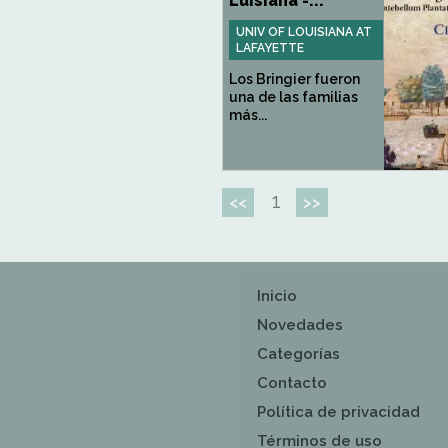
Luisiana -...
UNIV OF LOUISIANA AT
LAFAYETTE
Los Bringier fueron
una de las familias
más...
1
<<
>>
Inicio
Novedades
Categorías
Contacto
Política de privacidad
Términos de uso