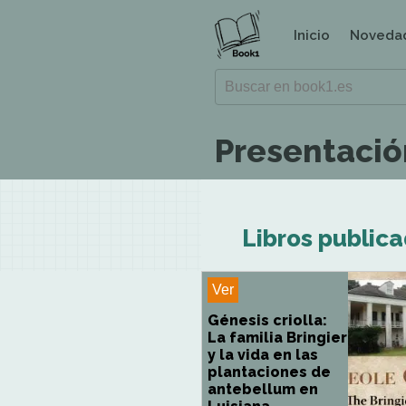
Inicio
Noveda
Presentación
Libros publica
Ver
Génesis criolla:
La familia Bringier
y la vida en las
plantaciones de
antebellum en