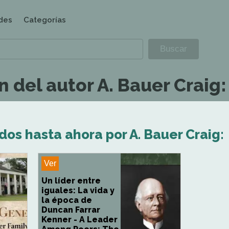
des
Categorías
 del autor A. Bauer Craig:
dos hasta ahora por A. Bauer Craig:
Ver
Un líder entre
iguales: La vida y
la época de
Duncan Farrar
Kenner - A Leader