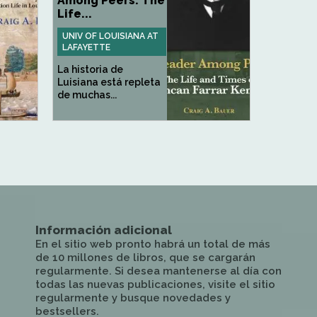
Among Peers: The
Life...
UNIV OF LOUISIANA AT
LAFAYETTE
La historia de
Luisiana está repleta
de muchas...
Información adicional
En el sitio web pronto habrá un total de más
de 10 millones de libros, que se cargarán
regularmente. Si desea mantenerse al día con
todas las nuevas publicaciones, visite el sitio
regularmente y busque novedades y
bestsellers.